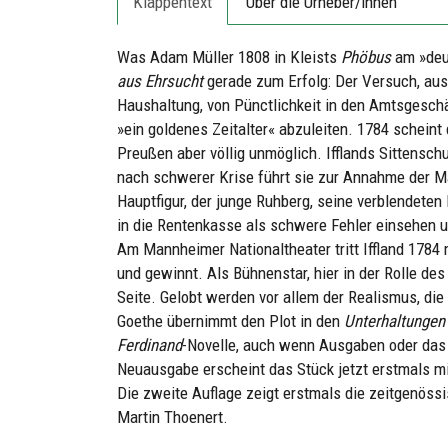
Klappentext
Über die Urheber/innen
Was Adam Müller 1808 in Kleists
Phöbus
am »deut
aus Ehrsucht
gerade zum Erfolg: Der Versuch, aus
Haushaltung, von Pünctlichkeit in den Amtsgeschä
»ein golde­nes Zeitalter« abzuleiten. 1784 schein
Preußen aber völlig unmöglich. Ifflands Sittenschul
nach schwerer Krise führt sie zur Annahme der Ma
Hauptfigur, der junge Ruhberg, seine verblendeten
in die Rentenkasse als schwere Fehler einsehen u
Am Mannheimer Nationaltheater tritt Iffland 1784
und gewinnt. Als Bühnenstar, hier in der Rolle de
Seite. Gelobt werden vor allem der Realismus, di
Goethe übernimmt den Plot in den
Unterhaltungen
Ferdinand
-Novelle, auch wenn Ausgaben oder da
Neuausgabe erscheint das Stück jetzt erstmals m
Die zweite Auflage zeigt erstmals die zeitgenös
Martin Thoenert.