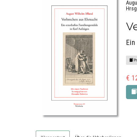
Augu
Hrsg
V
Ein
Pr
€ 1