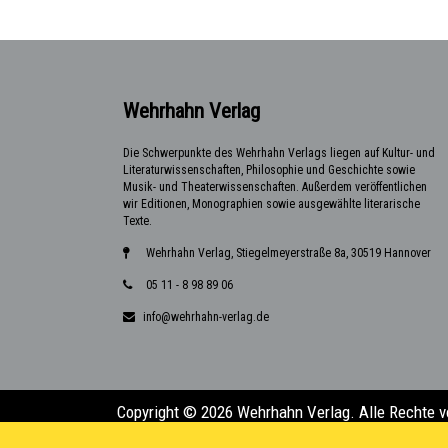
Wehrhahn Verlag
Die Schwerpunkte des Wehrhahn Verlags liegen auf Kultur- und
Literaturwissenschaften, Philosophie und Geschichte sowie
Musik- und Theaterwissenschaften. Außerdem veröffentlichen
wir Editionen, Monographien sowie ausgewählte literarische
Texte.
Wehrhahn Verlag, Stiegelmeyerstraße 8a, 30519 Hannover
05 11 - 8 98 89 06
info@wehrhahn-verlag.de
Copyright © 2026 Wehrhahn Verlag. Alle Rechte v
Design & Entwicklung:
Florian Kalka (florian.kalk