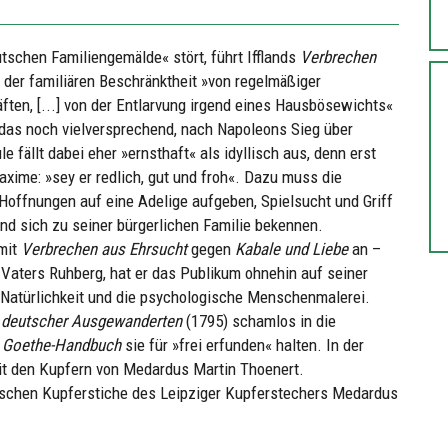
schen Familiengemälde« stört, führt Ifflands
Verbrechen
 der familiären Beschränktheit »von regelmäßiger
ften, [...] von der Entlarvung irgend eines Hausbösewichts«
t das noch vielversprechend, nach Napoleons Sieg über
e fällt dabei eher »ernsthaft« als idyllisch aus, denn erst
xime: »sey er redlich, gut und froh«. Dazu muss die
 Hoffnungen auf eine Adelige aufgeben, Spielsucht und Griff
nd sich zu seiner bürgerlichen Familie bekennen.
 mit
Verbrechen aus Ehrsucht
gegen
Kabale und Liebe
an –
s Vaters Ruhberg, hat er das Publikum ohnehin auf seiner
e Natürlichkeit und die psychologische Menschenmalerei.
 deutscher Ausgewanderten
(1795) schamlos in die
s
Goethe-Handbuch
sie für »frei erfunden« halten. In der
it den Kupfern von Medardus Martin Thoenert.
sischen Kupferstiche des Leipziger Kupferstechers Medardus