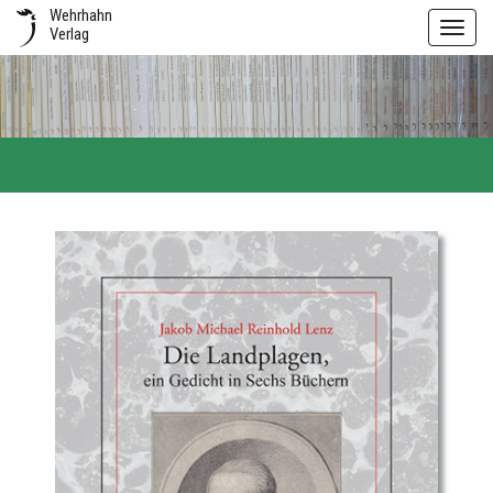
Wehrhahn
Toggl
Verlag
navig