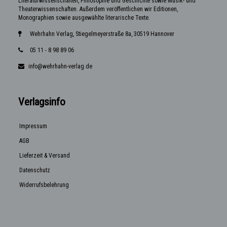
Literaturwissenschaften, Philosophie und Geschichte sowie Musik- und
Theaterwissenschaften. Außerdem veröffentlichen wir Editionen,
Monographien sowie ausgewählte literarische Texte.
Wehrhahn Verlag, Stiegelmeyerstraße 8a, 30519 Hannover
05 11 - 8 98 89 06
info@wehrhahn-verlag.de
Verlagsinfo
Impressum
AGB
Lieferzeit & Versand
Datenschutz
Widerrufsbelehrung