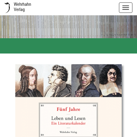
Wehrhahn
Toggl
Verlag
navig