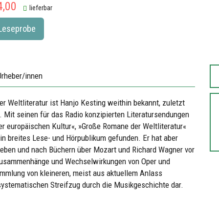
4,00
lieferbar
Leseprobe
Urheber/innen
er Weltliteratur ist Hanjo Kesting weithin bekannt, zuletzt
Mit seinen für das Radio konzipierten Literatursendungen
er europäischen Kultur«, »Große Romane der Weltliteratur«
ein breites Lese- und Hörpublikum gefunden. Er hat aber
ieben und nach Büchern über Mozart und Richard Wagner vor
e Zusammenhänge und Wechselwirkungen von Oper und
Sammlung von kleineren, meist aus aktuellem Anlass
nsystematischen Streifzug durch die Musikgeschichte dar.