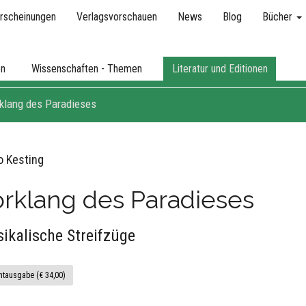
rscheinungen
Verlagsvorschauen
News
Blog
Bücher
en
Wissenschaften - Themen
Literatur und Editionen
klang des Paradieses
o Kesting
rklang des Paradieses
ikalische Streifzüge
ntausgabe (€ 34,00)