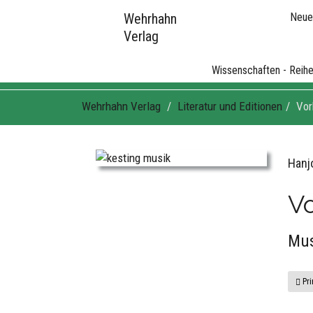
Wehrhahn
Neue
Verlag
Wissenschaften - Reih
Wehrhahn Verlag
Literatur und Editionen
Vor
Hanj
Vo
Mus
Pri