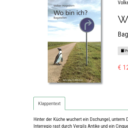
Volk
Wo
Bag
Pr
€ 1
Klappentext
Hinter der Küche wuchert ein Dschungel, unterm D
Interregio rast durch Vergils Antike und ein Cinqu