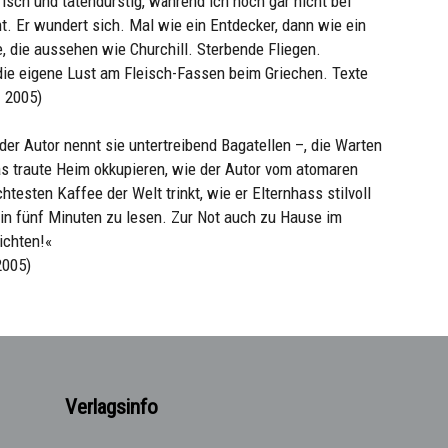
risch und tatendurstig, während ich noch gar nicht bei
t. Er wundert sich. Mal wie ein Entdecker, dann wie ein
 die aussehen wie Churchill. Sterbende Fliegen.
die eigene Lust am Fleisch-Fassen beim Griechen. Texte
z 2005)
r Autor nennt sie untertreibend Bagatellen –, die Warten
 traute Heim okkupieren, wie der Autor vom atomaren
testen Kaffee der Welt trinkt, wie er Elternhass stilvoll
 in fünf Minuten zu lesen. Zur Not auch zu Hause im
ichten!«
2005)
Verlagsinfo