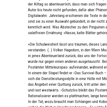
der Alltag so abenteuerlich, dass man sich fragen
Autor bis heute nicht gefunden, dafür aber Phän
Digitalwahn. Jahrelang erschienen die Texte in 
sind sie zu einer Auswahl gebündelt, in der nicht
kenntlich wird. Was Abstecher zu den Pinguinen 
salatfreien Ernährung: »Nasse, kalte Blätter gehöre
»Die Schulweisheit lässt uns träumen, dieses Land 
verstanden. (…) Volker Hagedorn, in den 90ern Mus
in jenes Abenteuerland zurück, das uns der Fortsch
wurde nur gegen einen anderen ausgetauscht. Bei
Postämter Mitteleuropas‹ aufeinander, während er
In einem der Stapel findet er ›Das Survival-Buch 
sich die Dienstleistungsidylle in eine Hölle mit M
das Angebot einer Quittung zurück, tritt unter de
und rast westwärts. ›Schutzlos bleibt das Posta
Rationalisierer werden es plattmachen, lange bev
In der Tat, wozu braucht man Schlangen und Kob