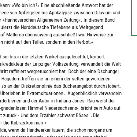
 kann: »Wo bin ich?« Eine abschließende Antwort hat der
omene von Apfelgelee bis Apokalypse zwischen Diluvium und
der »Hannoverschen Allgemeinen Zeitung«. In diesem Band
 zuletzt die Norddeutsche Tiefebene als Weltgegend
auf Mallorca ebensowenig ausschließt wie Hinweise zur
n nicht auf den Teller, sondern in den Herbst.«
sei bis in die letzten Winkel ausgeleuchtet, kartiert,
ikredakteur der Leipziger Volkszeitung, verwandelt die Welt
ritt raffiniert wegretuschiert hat. Doch der eine Dschungel
 Hagedorn treffen sie ›in einem der selten gewordenen
 so an der Diskretionslinie das Bücherangebot durchstöbert.
– Überleben in Extremsituationen‹. Augenblicklich verwandeln
örderbienen und der Autor in Indiana Jones. Rau weist der
n ›gnadenlosen Himmel Niedersachsens‹, bricht sein Auto auf
mt zurück.‹ Und dem Erzähler schwant Böses. ›Die
or die Kobras kommen.‹
olde, wenn da Handwerker lauern, die schon morgens um