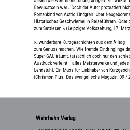
sieben die Welt in Unordnung bringen. ›Er wirkte f
Bewusstsein war‹. Doch der Autor protestiert nich
Romankind von Astrid Lindgren. Über Neugeborene,
Historisches Geschwiemel in Reiseführern. Oder 
zum Sattlesen.« (Leipziger Volkszeitung, 17. Mär
»…wunderbare Kurzgeschichten aus dem Alltag – de
zum Genuss machen. Wie fremde Eindringlinge das
Super-GAU träumt, tatsächlich doch nur den schlech
Ausdruck verleiht – alles Meisterwerke und jedes
Lehnstuhl. Ein Muss für Liebhaber von Kurzgesch
(Chrismon Plus. Das evangelische Magazin, 09 / 
Wehrhahn Verlag