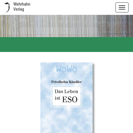
Wehrhahn
Toggl
Verlag
navig