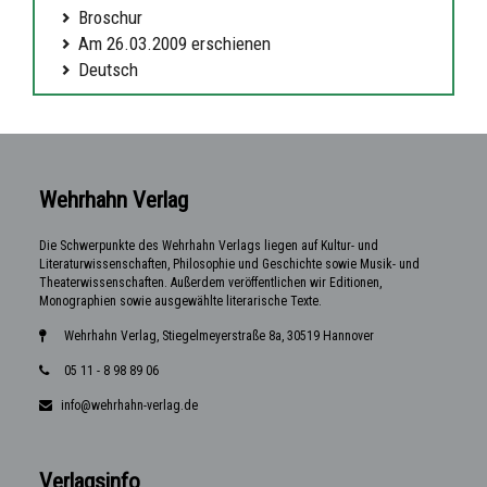
Broschur
Am 26.03.2009 erschienen
Deutsch
Wehrhahn Verlag
Die Schwerpunkte des Wehrhahn Verlags liegen auf Kultur- und
Literaturwissenschaften, Philosophie und Geschichte sowie Musik- und
Theaterwissenschaften. Außerdem veröffentlichen wir Editionen,
Monographien sowie ausgewählte literarische Texte.
Wehrhahn Verlag, Stiegelmeyerstraße 8a, 30519 Hannover
05 11 - 8 98 89 06
info@wehrhahn-verlag.de
Verlagsinfo