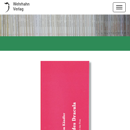
Wehrhahn
Toggl
Verlag
navig