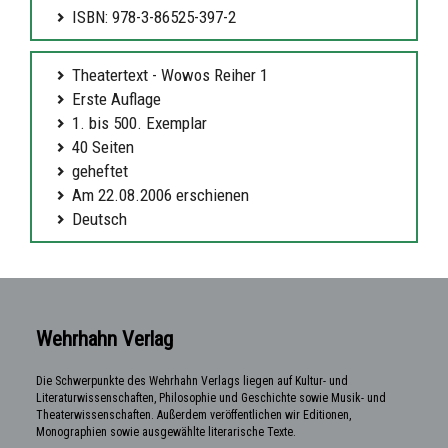
ISBN: 978-3-86525-397-2
Theatertext - Wowos Reiher 1
Erste Auflage
1. bis 500. Exemplar
40 Seiten
geheftet
Am 22.08.2006 erschienen
Deutsch
Wehrhahn Verlag
Die Schwerpunkte des Wehrhahn Verlags liegen auf Kultur- und
Literaturwissenschaften, Philosophie und Geschichte sowie Musik- und
Theaterwissenschaften. Außerdem veröffentlichen wir Editionen,
Monographien sowie ausgewählte literarische Texte.