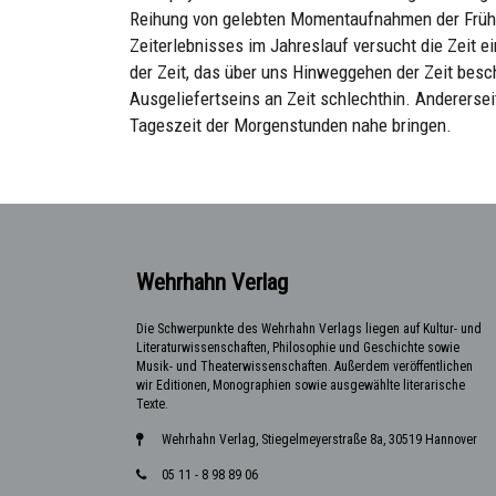
Reihung von gelebten Momentaufnahmen der Frühs
Zeiterlebnisses im Jahreslauf versucht die Zeit e
der Zeit, das über uns Hinweggehen der Zeit besc
Ausgeliefertseins an Zeit schlechthin. Anderersei
Tageszeit der Morgenstunden nahe bringen.
Wehrhahn Verlag
Die Schwerpunkte des Wehrhahn Verlags liegen auf Kultur- und
Literaturwissenschaften, Philosophie und Geschichte sowie
Musik- und Theaterwissenschaften. Außerdem veröffentlichen
wir Editionen, Monographien sowie ausgewählte literarische
Texte.
Wehrhahn Verlag, Stiegelmeyerstraße 8a, 30519 Hannover
05 11 - 8 98 89 06