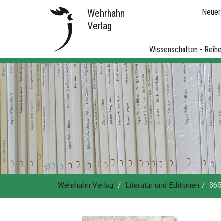
Wehrhahn
Neuer
Verlag
Wissenschaften - Reih
Wehrhahn Verlag
Literatur und Editionen
365