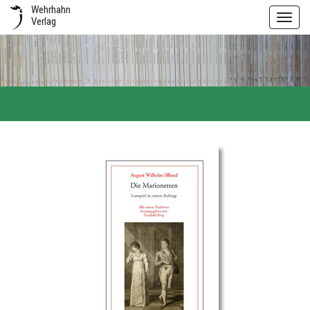
Wehrhahn
Toggl
Verlag
navig