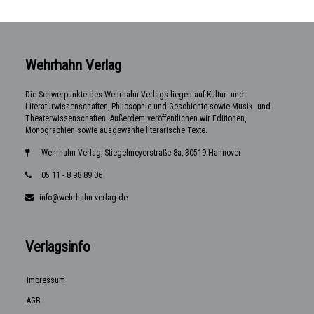
Wehrhahn Verlag
Die Schwerpunkte des Wehrhahn Verlags liegen auf Kultur- und
Literaturwissenschaften, Philosophie und Geschichte sowie Musik- und
Theaterwissenschaften. Außerdem veröffentlichen wir Editionen,
Monographien sowie ausgewählte literarische Texte.
Wehrhahn Verlag, Stiegelmeyerstraße 8a, 30519 Hannover
05 11 - 8 98 89 06
info@wehrhahn-verlag.de
Verlagsinfo
Impressum
AGB