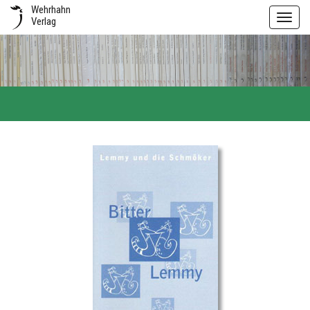
Wehrhahn
Toggl
Verlag
navig