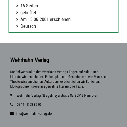
16 Seiten
geheftet
Am 15.06.2001 erschienen
Deutsch
Wehrhahn Verlag
Die Schwerpunkte des Wehrhahn Verlags liegen auf Kultur- und
Literaturwissenschaften, Philosophie und Geschichte sowie Musik- und
Theaterwissenschaften. Außerdem veröffentlichen wir Editionen,
Monographien sowie ausgewählte literarische Texte.
Wehrhahn Verlag, Stiegelmeyerstraße 8a, 30519 Hannover
05 11 - 8 98 89 06
info@wehrhahn-verlag.de