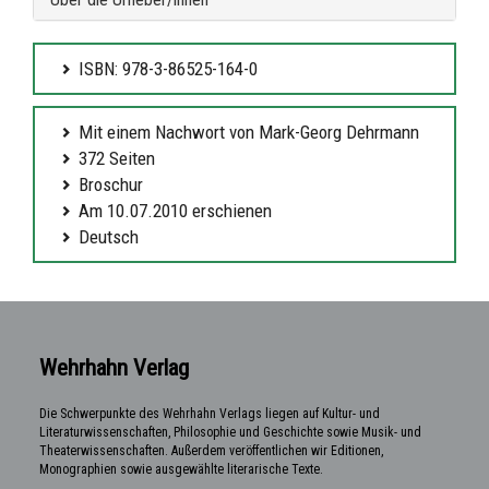
ISBN: 978-3-86525-164-0
Mit einem Nachwort von Mark-Georg Dehrmann
372 Seiten
Broschur
Am 10.07.2010 erschienen
Deutsch
Wehrhahn Verlag
Die Schwerpunkte des Wehrhahn Verlags liegen auf Kultur- und
Literaturwissenschaften, Philosophie und Geschichte sowie Musik- und
Theaterwissenschaften. Außerdem veröffentlichen wir Editionen,
Monographien sowie ausgewählte literarische Texte.