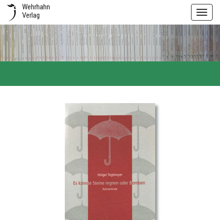
Wehrhahn
Toggl
Verlag
navig