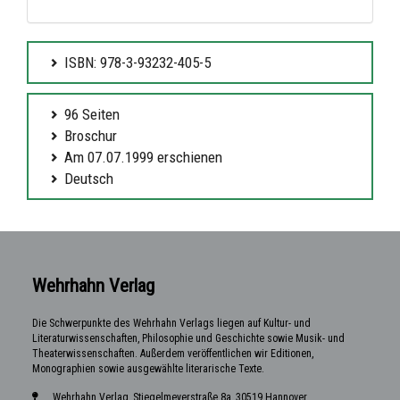
ISBN: 978-3-93232-405-5
96 Seiten
Broschur
Am 07.07.1999 erschienen
Deutsch
Wehrhahn Verlag
Die Schwerpunkte des Wehrhahn Verlags liegen auf Kultur- und
Literaturwissenschaften, Philosophie und Geschichte sowie Musik- und
Theaterwissenschaften. Außerdem veröffentlichen wir Editionen,
Monographien sowie ausgewählte literarische Texte.
Wehrhahn Verlag, Stiegelmeyerstraße 8a, 30519 Hannover