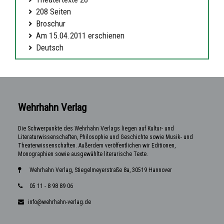
208 Seiten
Broschur
Am 15.04.2011 erschienen
Deutsch
Wehrhahn Verlag
Die Schwerpunkte des Wehrhahn Verlags liegen auf Kultur- und
Literaturwissenschaften, Philosophie und Geschichte sowie Musik- und
Theaterwissenschaften. Außerdem veröffentlichen wir Editionen,
Monographien sowie ausgewählte literarische Texte.
Wehrhahn Verlag, Stiegelmeyerstraße 8a, 30519 Hannover
05 11 - 8 98 89 06
info@wehrhahn-verlag.de