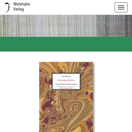
Wehrhahn
Toggl
Verlag
navig