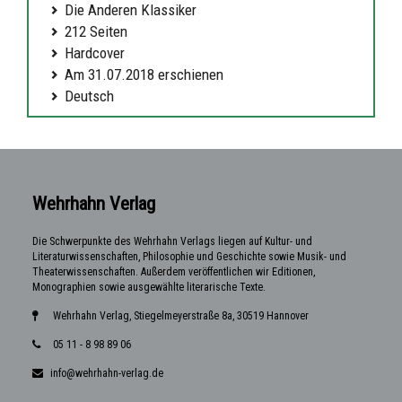
Die Anderen Klassiker
212 Seiten
Hardcover
Am 31.07.2018 erschienen
Deutsch
Wehrhahn Verlag
Die Schwerpunkte des Wehrhahn Verlags liegen auf Kultur- und
Literaturwissenschaften, Philosophie und Geschichte sowie Musik- und
Theaterwissenschaften. Außerdem veröffentlichen wir Editionen,
Monographien sowie ausgewählte literarische Texte.
Wehrhahn Verlag, Stiegelmeyerstraße 8a, 30519 Hannover
05 11 - 8 98 89 06
info@wehrhahn-verlag.de