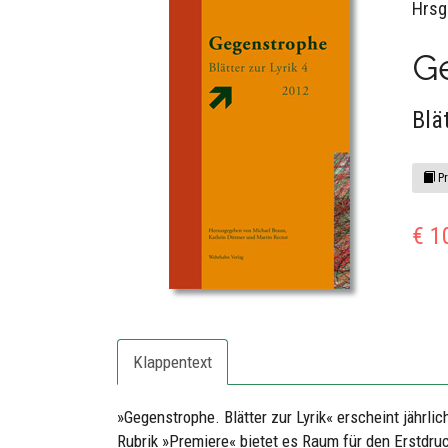
Hrsg
G
Blä
Pr
€ 1
Klappentext
»Gegenstrophe. Blätter zur Lyrik« erscheint jährlic
Rubrik »Premiere« bietet es Raum für den Erstdruck