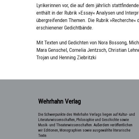
Lyrikerinnen vor, die auf dem jährlich stattfinde
enthält in der Rubrik »Essay« Analysen und Interp
übergreifenden Themen. Die Rubrik »Recherche« di
erschienener Gedichtbände.
Mit Texten und Gedichten von Nora Bossong, Michae
Mara Genschel, Cornelia Jentzsch, Christian Lehner
Trojan und Henning Ziebritzki
Wehrhahn Verlag
Die Schwerpunkte des Wehrhahn Verlags liegen auf Kultur- und
Literaturwissenschaften, Philosophie und Geschichte sowie
Musik- und Theaterwissenschaften. Außerdem veröffentlichen
wir Editionen, Monographien sowie ausgewählte literarische
Texte.