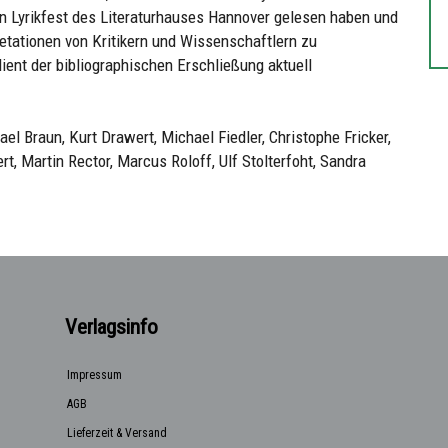
nden Lyrikfest des Literaturhauses Hannover gelesen haben und
retationen von Kritikern und Wissenschaftlern zu
ent der bibliographischen Erschließung aktuell
l Braun, Kurt Drawert, Michael Fiedler, Christophe Fricker,
t, Martin Rector, Marcus Roloff, Ulf Stolterfoht, Sandra
Verlagsinfo
Impressum
AGB
Lieferzeit & Versand