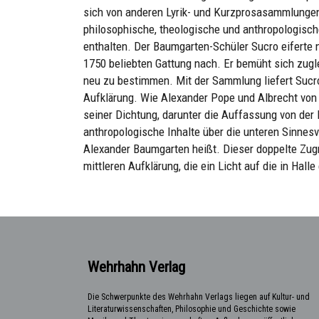
sich von anderen Lyrik- und Kurzprosasammlungen 
philosophische, theologische und anthropologisc
enthalten. Der Baumgarten-Schüler Sucro eiferte n
1750 beliebten Gattung nach. Er bemüht sich zug
neu zu bestimmen. Mit der Sammlung liefert Sucro
Aufklärung. Wie Alexander Pope und Albrecht von
seiner Dichtung, darunter die Auffassung von der
anthropologische Inhalte über die unteren Sinnes
Alexander Baumgarten heißt. Dieser doppelte Zugri
mittleren Aufklärung, die ein Licht auf die in Hall
Wehrhahn Verlag
Die Schwerpunkte des Wehrhahn Verlags liegen auf Kultur- und
Literaturwissenschaften, Philosophie und Geschichte sowie