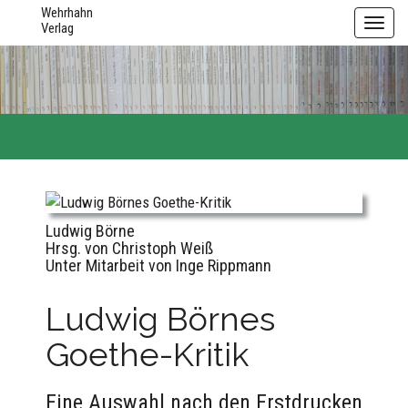
Wehrhahn
Toggl
Verlag
navig
Ludwig Börne
Hrsg. von Christoph Weiß
Unter Mitarbeit von Inge Rippmann
Ludwig Börnes
Goethe-Kritik
Eine Auswahl nach den Erstdrucken