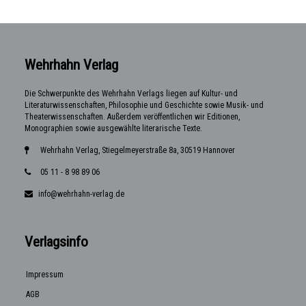
Wehrhahn Verlag
Die Schwerpunkte des Wehrhahn Verlags liegen auf Kultur- und
Literaturwissenschaften, Philosophie und Geschichte sowie Musik- und
Theaterwissenschaften. Außerdem veröffentlichen wir Editionen,
Monographien sowie ausgewählte literarische Texte.
Wehrhahn Verlag, Stiegelmeyerstraße 8a, 30519 Hannover
05 11 - 8 98 89 06
info@wehrhahn-verlag.de
Verlagsinfo
Impressum
AGB