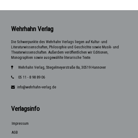
Wehrhahn Verlag
Die Schwerpunkte des Wehrhahn Verlags liegen auf Kultur- und
Literaturwissenschaften, Philosophie und Geschichte sowie Musik- und
Theaterwissenschaften. Außerdem veröffentlichen wir Editionen,
Monographien sowie ausgewählte literarische Texte.
Wehrhahn Verlag, Stiegelmeyerstraße 8a, 30519 Hannover
05 11 - 8 98 89 06
info@wehrhahn-verlag.de
Verlagsinfo
Impressum
AGB