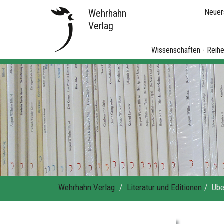
Wehrhahn
Neuer
Verlag
Wissenschaften - Reih
Wehrhahn Verlag
Literatur und Editionen
Übe