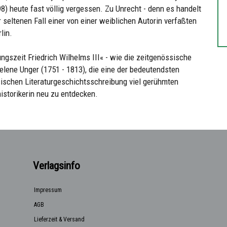
8) heute fast völlig vergessen. Zu Unrecht - denn es handelt
seltenen Fall einer von einer weiblichen Autorin verfaßten
lin.
gszeit Friedrich Wilhelms III« - wie die zeitgenössische
 Helene Unger (1751 - 1813), die eine der bedeutendsten
schen Literaturgeschichtsschreibung viel gerühmten
historikerin neu zu entdecken.
Verlagsinfo
Impressum
AGB
Lieferzeit & Versand