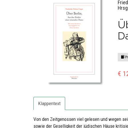
Frie
Hrsg
Üb
D
Pr
€ 1
Klappentext
Von den Zeitgenossen viel gelesen und wegen sei
sowie der Geselligkeit der jüdischen Häuse kritisi