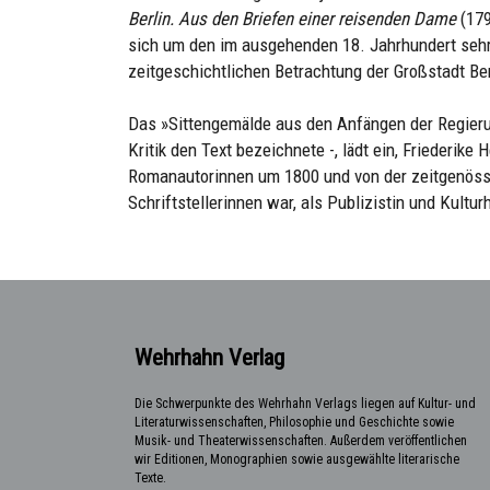
Berlin. Aus den Briefen einer reisenden Dame
(179
sich um den im ausgehenden 18. Jahrhundert sehr 
zeitgeschichtlichen Betrachtung der Großstadt Ber
Das »Sittengemälde aus den Anfängen der Regierun
Kritik den Text bezeichnete -, lädt ein, Friederike
Romanautorinnen um 1800 und von der zeitgenössi
Schriftstellerinnen war, als Publizistin und Kultur
Wehrhahn Verlag
Die Schwerpunkte des Wehrhahn Verlags liegen auf Kultur- und
Literaturwissenschaften, Philosophie und Geschichte sowie
Musik- und Theaterwissenschaften. Außerdem veröffentlichen
wir Editionen, Monographien sowie ausgewählte literarische
Texte.