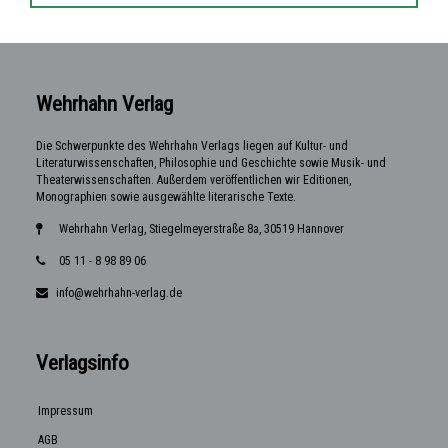
Wehrhahn Verlag
Die Schwerpunkte des Wehrhahn Verlags liegen auf Kultur- und
Literaturwissenschaften, Philosophie und Geschichte sowie Musik- und
Theaterwissenschaften. Außerdem veröffentlichen wir Editionen,
Monographien sowie ausgewählte literarische Texte.
Wehrhahn Verlag, Stiegelmeyerstraße 8a, 30519 Hannover
05 11 - 8 98 89 06
info@wehrhahn-verlag.de
Verlagsinfo
Impressum
AGB