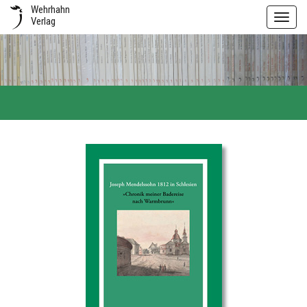
Wehrhahn
Toggl
Verlag
navig