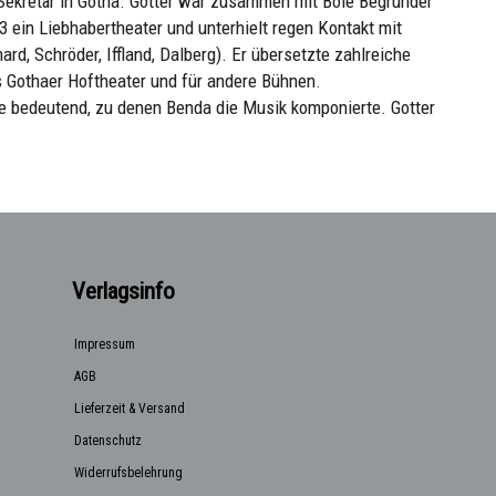
 Sekretär in Gotha. Gotter war zusammen mit Boie Begründer
 ein Liebhabertheater und unterhielt regen Kontakt mit
rd, Schröder, Iffland, Dalberg). Er übersetzte zahlreiche
s Gothaer Hoftheater und für andere Bühnen.
ele bedeutend, zu denen Benda die Musik komponierte. Gotter
Verlagsinfo
Impressum
AGB
Lieferzeit & Versand
Datenschutz
Widerrufsbelehrung