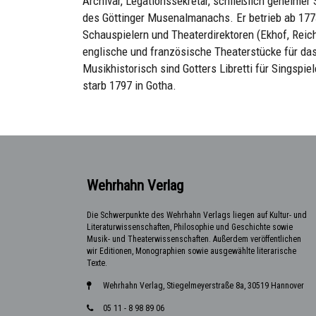
Archivar, Legationssekretär, schließlich geheimer
des Göttinger Musenalmanachs. Er betrieb ab 1773
Schauspielern und Theaterdirektoren (Ekhof, Reicha
englische und französische Theaterstücke für da
Musikhistorisch sind Gotters Libretti für Singspi
starb 1797 in Gotha.
Wehrhahn Verlag
Die Schwerpunkte des Wehrhahn Verlags liegen auf Kultur- und
Literaturwissenschaften, Philosophie und Geschichte sowie
Musik- und Theaterwissenschaften. Außerdem veröffentlichen
wir Editionen, Monographien sowie ausgewählte literarische
Texte.
Wehrhahn Verlag, Stiegelmeyerstraße 8a, 30519 Hannover
05 11 - 8 98 89 06