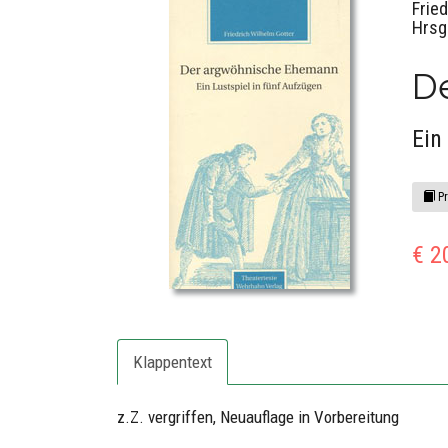
Frie
Hrsg
D
Ein
Pr
€ 2
Klappentext
z.Z. vergriffen, Neuauflage in Vorbereitung