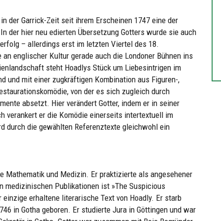
 der Garrick-Zeit seit ihrem Erscheinen 1747 eine der
n der hier neu edierten Übersetzung Gotters wurde sie auch
olg – allerdings erst im letzten Viertel des 18.
 an englischer Kultur gerade auch die Londoner Bühnen ins
ienlandschaft steht Hoadlys Stück um Liebesintrigen im
 und mit einer zugkräftigen Kombination aus Figuren-,
Restaurationskomödie, von der es sich zugleich durch
ente absetzt. Hier verändert Gotter, indem er in seiner
 verankert er die Komödie einerseits intertextuell im
ird durch die gewählten Referenztexte gleichwohl ein
te Mathematik und Medizin. Er praktizierte als angesehener
en medizinischen Publikationen ist »The Suspicious
einzige erhaltene literarische Text von Hoadly. Er starb
746 in Gotha geboren. Er studierte Jura in Göttingen und war