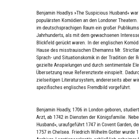
Benjamin Hoadlys »The Suspicious Husband« war in
populärsten Komödien an den Londoner Theatern. I
im deutschsprachigen Raum ein großer Publikumserf
Jahrhunderts, als mit dem gewachsenen Interesse
Blickfeld gerückt waren. In der englischen Komöd
Hause des misstrauischen Ehemanns Mr. Strictland
Sprach- und Situationskomik in der Tradition der 
gezielte Anspielungen und durch sentimentale Elem
Übersetzung neue Referenztexte einspielt. Dadurch
zielseitigen Literatursystem, andererseits aber w
spezifisches englisches Fremdbild vorgeführt.
Benjamin Hoadly, 1706 in London geboren, studier
Arzt, ab 1742 in Diensten der Königsfamilie. Neb
Husband«, uraufgeführt 1747 in Covent Garden, der 
1757 in Chelsea. Friedrich Wilhelm Gotter wurde 1