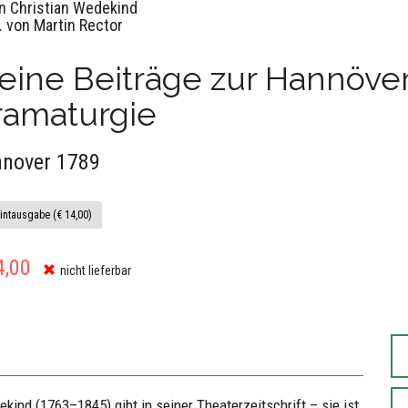
n Christian Wedekind
. von Martin Rector
eine Beiträge zur Hannöve
ramaturgie
nover 1789
intausgabe (€ 14,00)
4,00
nicht lieferbar
kind (1763–1845) gibt in seiner Theaterzeitschrift – sie ist