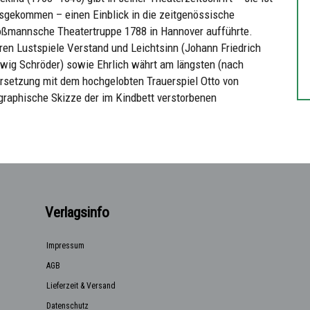
ausgekommen – einen Einblick in die zeitgenössische
roßmannsche Theatertruppe 1788 in Hannover aufführte.
n Lustspiele Verstand und Leichtsinn (Johann Friedrich
udwig Schröder) sowie Ehrlich währt am längsten (nach
ersetzung mit dem hochgelobten Trauerspiel Otto von
graphische Skizze der im Kindbett verstorbenen
Verlagsinfo
Impressum
AGB
Lieferzeit & Versand
Datenschutz