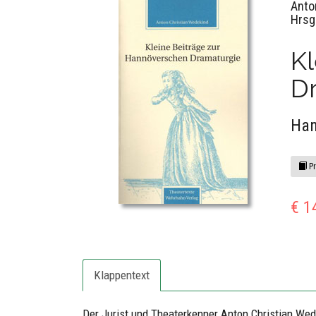
Anto
Hrsg
Kl
D
Han
Pr
€ 1
Klappentext
Der Jurist und Theaterkenner Anton Christian Wede