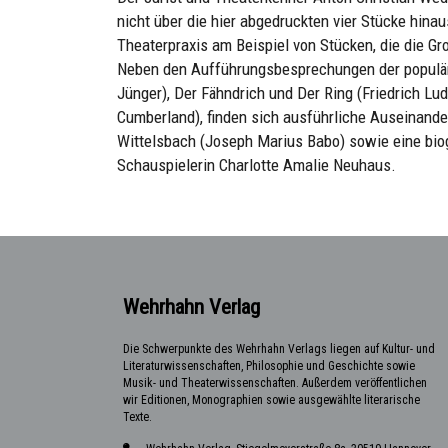
nicht über die hier abgedruckten vier Stücke hin
Theaterpraxis am Beispiel von Stücken, die die G
Neben den Aufführungsbesprechungen der populäre
Jünger), Der Fähndrich und Der Ring (Friedrich L
Cumberland), finden sich ausführliche Auseinand
Wittelsbach (Joseph Marius Babo) sowie eine bio
Schauspielerin Charlotte Amalie Neuhaus.
Wehrhahn Verlag
Die Schwerpunkte des Wehrhahn Verlags liegen auf Kultur- und
Literaturwissenschaften, Philosophie und Geschichte sowie
Musik- und Theaterwissenschaften. Außerdem veröffentlichen
wir Editionen, Monographien sowie ausgewählte literarische
Texte.