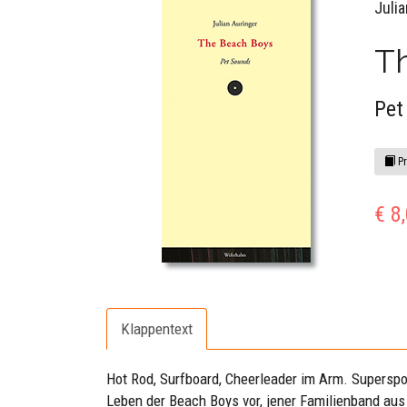
Juli
T
Pet
Pr
€ 8
Klappentext
Hot Rod, Surfboard, Cheerleader im Arm. Superspor
Leben der Beach Boys vor, jener Familienband aus 