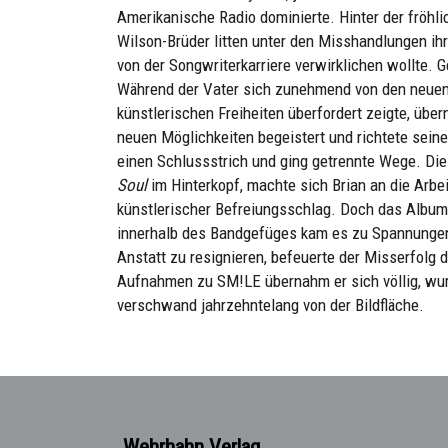
Amerikanische Radio dominierte. Hinter der fröhl
Wilson-Brüder litten unter den Misshandlungen ihr
von der Songwriterkarriere verwirklichen wollte. 
Während der Vater sich zunehmend von den neue
künstlerischen Freiheiten überfordert zeigte, übe
neuen Möglichkeiten begeistert und richtete sein
einen Schlussstrich und ging getrennte Wege. Die
Soul
im Hinterkopf, machte sich Brian an die Arbe
künstlerischer Befreiungsschlag. Doch das Album
innerhalb des Bandgefüges kam es zu Spannungen 
Anstatt zu resignieren, befeuerte der Misserfolg 
Aufnahmen zu SM!LE übernahm er sich völlig, wur
verschwand jahrzehntelang von der Bildfläche.
Wehrhahn Verlag