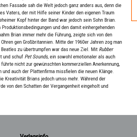
ichen Fassade sah die Welt jedoch ganz anders aus, denn die
es Vaters, der mit Hilfe seiner Kinder den eigenen Traum
Geheimer Kopf hinter der Band war jedoch sein Sohn Brian.
n Produktionsbedingungen und den damit einhergehenden
rnahm Brian immer mehr die Führung, zeigte sich von den
e Ohren gen Großbritannien. Mitte der 1960er Jahren zog man
 Beatles zu übertrumpfen war das neue Ziel. Mit
Rubber
it und schuf
Pet Sounds
, ein sowohl emotionaler als auch
 führte nicht zur gewünschten kommerziellen Anerkennung,
und auch der Plattenfirma missfielen die neuen Klänge.
die Kreativität Brians jedoch umso mehr. Während der
de von den Schatten der Vergangenheit eingeholt und
Verlagsinfo