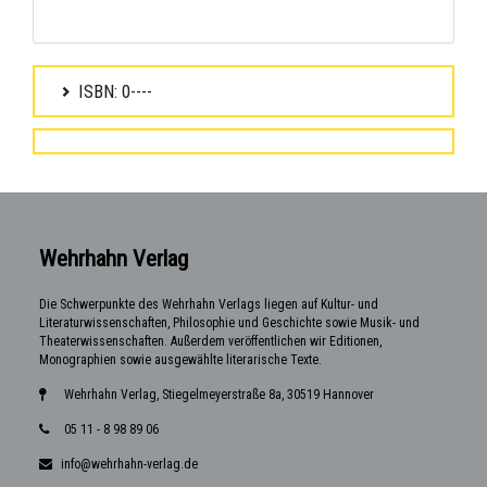
ISBN: 0----
Wehrhahn Verlag
Die Schwerpunkte des Wehrhahn Verlags liegen auf Kultur- und
Literaturwissenschaften, Philosophie und Geschichte sowie Musik- und
Theaterwissenschaften. Außerdem veröffentlichen wir Editionen,
Monographien sowie ausgewählte literarische Texte.
Wehrhahn Verlag, Stiegelmeyerstraße 8a, 30519 Hannover
05 11 - 8 98 89 06
info@wehrhahn-verlag.de