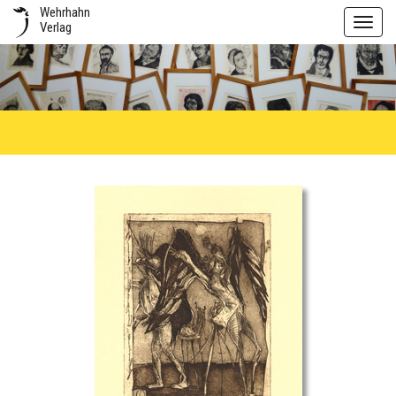
Wehrhahn
Toggl
Verlag
navig