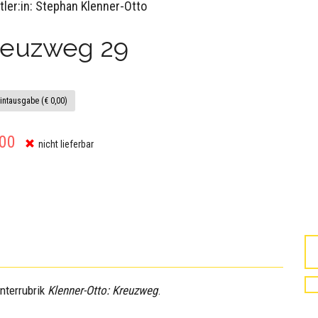
tler:in: Stephan Klenner-Otto
reuzweg 29
intausgabe (€ 0,00)
,00
nicht lieferbar
Unterrubrik
Klenner-Otto: Kreuzweg
.