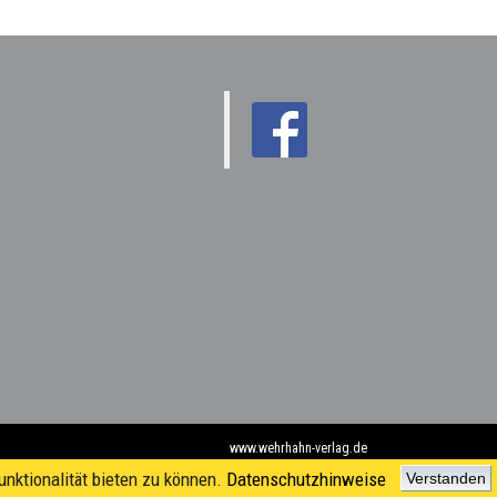
www.wehrhahn-verlag.de
nktionalität bieten zu können.
Datenschutzhinweise
Verstanden