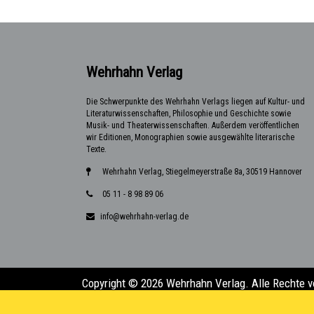
Wehrhahn Verlag
Die Schwerpunkte des Wehrhahn Verlags liegen auf Kultur- und
Literaturwissenschaften, Philosophie und Geschichte sowie
Musik- und Theaterwissenschaften. Außerdem veröffentlichen
wir Editionen, Monographien sowie ausgewählte literarische
Texte.
Wehrhahn Verlag, Stiegelmeyerstraße 8a, 30519 Hannover
05 11 - 8 98 89 06
info@wehrhahn-verlag.de
Copyright © 2026 Wehrhahn Verlag. Alle Rechte v
Design & Entwicklung:
Florian Kalka (florian.kalk